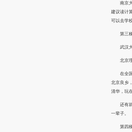
南京大学
建议读计
可以去学
第三梯队
武汉大学
北京理
在全国范
北京良乡
清华，玩
还有就是
一辈子。
第四梯队：