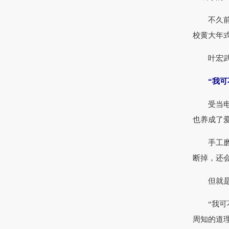
不久前，
校黄大年
叶宏武这
“我可不
受当电工
也养成了
手工磨的
断掉，还
但就是这
“我可不
周知的道理