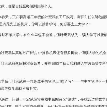
，便是自始至终做到的那个人。
年春天，正在职高读三年级的叶宏武在工厂实习。当班主任告诉他能
厂里有最先进的机床，你可以操作学习，何必要去上大学？”
不考大学，在企业里也不会差，但叶宏武认为，读大学可以接触
宏武认真地对厂长说：“操作机床还有很多机会，但读大学的机会
宏武毅然回校准备高考，并在1993年秋天顺利进入宁波高等专科
后，叶宏武在一向最拿手的物理上“吃了亏”——与中学物理不一
的高等数学基础不够扎实。
这一问题，叶宏武经常在图书馆阅读区“溜达”，寻找合适的数学解
馆开门前，叶宏武提前去排队，开门后第一时间找管理员借阅这本数