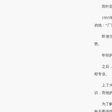
而叶宏武
1993
劝他：“
即便当时
势。
年轻的叶
之后，叶
程专业。
上了大学
识，而他
为了解决
每天图书