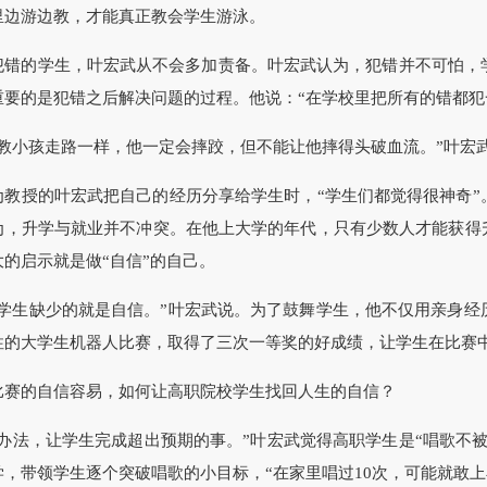
里边游边教，才能真正教会学生游泳。
的学生，叶宏武从不会多加责备。叶宏武认为，犯错并不可怕，学
重要的是犯错之后解决问题的过程。他说：“在学校里把所有的错都犯
小孩走路一样，他一定会摔跤，但不能让他摔得头破血流。”叶宏武
授的叶宏武把自己的经历分享给学生时，“学生们都觉得很神奇”
为，升学与就业并不冲突。在他上大学的年代，只有少数人才能获得升
的启示就是做“自信”的自己。
生缺少的就是自信。”叶宏武说。为了鼓舞学生，他不仅用亲身经
性的大学生机器人比赛，取得了三次一等奖的好成绩，让学生在比赛
的自信容易，如何让高职院校学生找回人生的自信？
法，让学生完成超出预期的事。”叶宏武觉得高职学生是“唱歌不被
学，带领学生逐个突破唱歌的小目标，“在家里唱过10次，可能就敢上