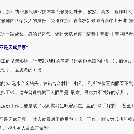
浙江纺织服装职业技术学院教务处处长、教授、高级工程师叶宏武
式教师团队牵头人的身份，受邀在浙江省高校新教师培训课上开讲“第
一路成长，靠的是运气，还是天赋异禀？随着中青报·中青网记者
是天赋异禀”
的父亲影响，叶宏武幼时的启蒙书是各种电器的说明书，而调皮地
爱动手、爱思考的习惯。
0.3毫米合金钻头，在铝合金材料上打孔，孔所在位置肉眼看不到，
会扣工钱，这在普通机械工人眼里是“最难、最吃力不讨好的活儿”。
份工作，硬是成了职高实习生叶宏武在厂里的“拿手好戏”，甚至1
是天赋异禀。”叶宏武最后干脆承包了这一工作。他认为成功的秘诀
，“很少有人能真正做到”。