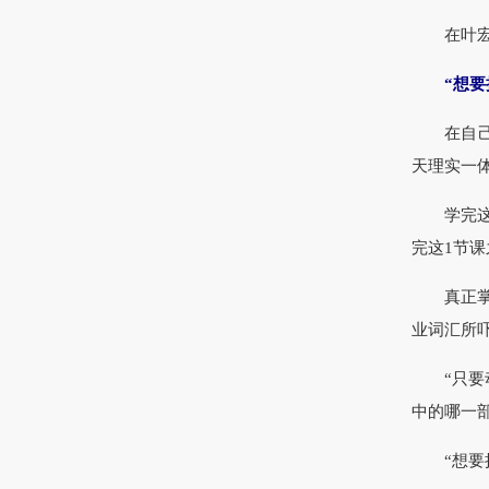
在叶宏武
“想
在自己的
天理实一
学完这门
完这1节
真正掌握
业词汇所
“只要动
中的哪一部
“想要把