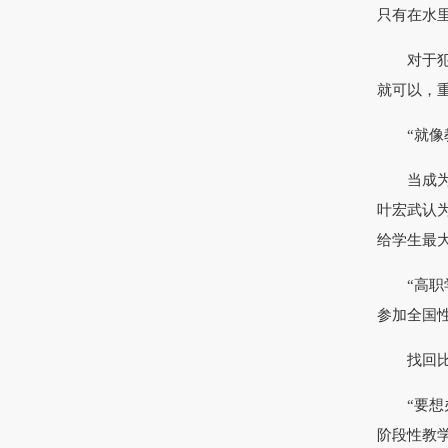
只有在水
对于犯错
就可以，
“就像教
当成为教
叶宏武认
给学生最大
“高职学
参加全国
找回比赛
“要想办
阶段性教